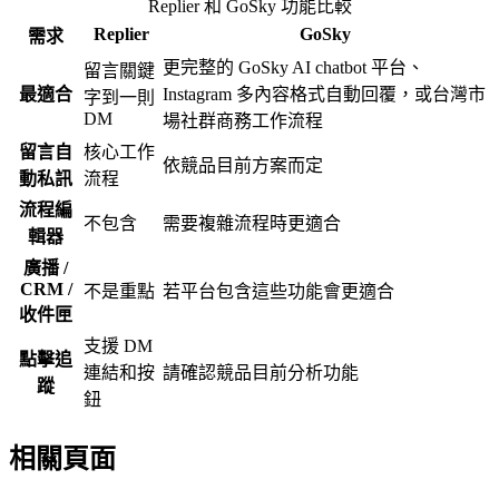
Replier 和 GoSky 功能比較
Replier
GoSky
需求
更完整的 GoSky AI chatbot 平台、
留言關鍵
最適合
Instagram 多內容格式自動回覆，或台灣市
字到一則
DM
場社群商務工作流程
留言自
核心工作
依競品目前方案而定
動私訊
流程
流程編
不包含
需要複雜流程時更適合
輯器
廣播 /
CRM /
不是重點
若平台包含這些功能會更適合
收件匣
支援 DM
點擊追
連結和按
請確認競品目前分析功能
蹤
鈕
相關頁面