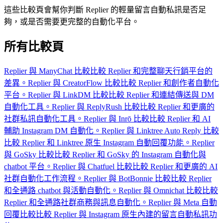
這些比較頁會幫你判斷 Replier 的輕量留言自動私訊是否足
夠，或是否需要更完整的自動化平台。
所有比較頁
Replier 與 ManyChat 比較
比較 Replier 和完整聊天行銷平台的
差異。
Replier 與 CreatorFlow 比較
比較 Replier 和創作者自動化
平台。
Replier 與 LinkDM 比較
比較 Replier 和連結傳送與 DM
自動化工具。
Replier 與 ReplyRush 比較
比較 Replier 和更廣的
社群私訊自動化工具。
Replier 與 Inrō 比較
比較 Replier 和 AI
輔助 Instagram DM 自動化。
Replier 與 Linktree Auto Reply 比較
比較 Replier 和 Linktree 原生 Instagram 自動回覆功能。
Replier
與 GoSky 比較
比較 Replier 和 GoSky 的 Instagram 自動化與
chatbot 平台。
Replier 與 Chatfuel 比較
比較 Replier 和更廣的 AI
社群自動化工作流程。
Replier 與 BotBonnie 比較
比較 Replier
和全通路 chatbot 與活動自動化。
Replier 與 Omnichat 比較
比較
Replier 和全通路社群商務與訊息自動化。
Replier 與 Meta 自動
回覆比較
比較 Replier 與 Instagram 原生內建的留言自動私訊功