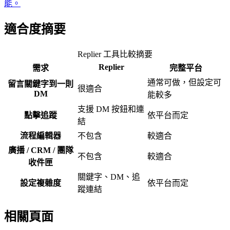
能。
適合度摘要
Replier 工具比較摘要
Replier
需求
完整平台
通常可做，但設定可
留言關鍵字到一則
很適合
DM
能較多
支援 DM 按鈕和連
點擊追蹤
依平台而定
結
流程編輯器
不包含
較適合
廣播 / CRM / 團隊
不包含
較適合
收件匣
關鍵字、DM、追
設定複雜度
依平台而定
蹤連結
相關頁面