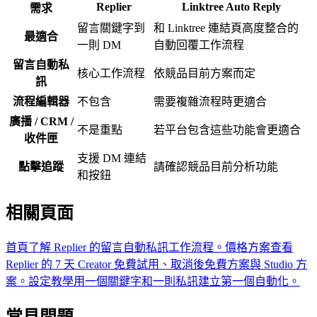
Replier
Linktree Auto Reply
需求
留言關鍵字到
和 Linktree 連結頁高度整合的
最適合
一則 DM
自動回覆工作流程
留言自動私
核心工作流程
依競品目前方案而定
訊
流程編輯器
不包含
需要複雜流程時更適合
廣播 / CRM /
不是重點
若平台包含這些功能會更適合
收件匣
支援 DM 連結
點擊追蹤
請確認競品目前分析功能
和按鈕
相關頁面
首頁
了解 Replier 的留言自動私訊工作流程。
價格方案
查看
Replier 的 7 天 Creator 免費試用、取消後免費方案與 Studio 方
案。
設定教學
用一個關鍵字和一則私訊建立第一個自動化。
常見問題