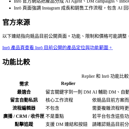
Inrō 官方網站把產品分成 AI Agent、DM campaigns、Inbox Au
Inrō 頁面強調 Instagram 成長和銷售工作流程，包含 AI 
官方來源
以下連結指向競品目前公開頁面。功能、限制和價格可能調整
Inrō 產品頁
查看 Inrō 目前公開的產品定位與功能範圍。
功能比較
Replier 和 Inrō 功能比較
Replier
需求
最適合
留言關鍵字到一則 DM
AI 輔助 DM、
留言自動私訊
核心工作流程
依競品目前方案而
流程編輯器
不包含
需要複雜流程時更
廣播 / CRM / 收件匣
不是重點
若平台包含這些功
點擊追蹤
支援 DM 連結和按鈕
請確認競品目前分